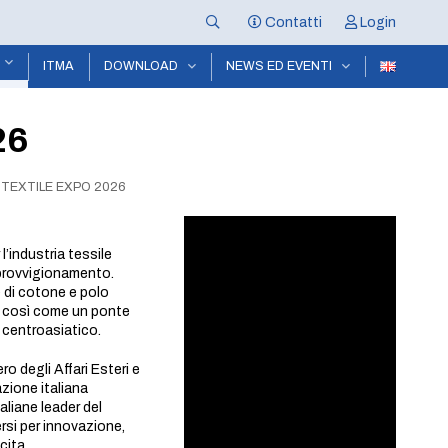
Contatti
Login
ITMA
DOWNLOAD
NEWS ED EVENTI
26
TEXTILE EXPO 2026
l’industria tessile
pprovvigionamento.
e di cotone e polo
i così come un ponte
e centroasiatico.
o degli Affari Esteri e
zione italiana
aliane leader del
ersi per innovazione,
cita.