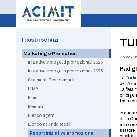
I nostri servizi
TU
Marketing e Promotion
Home
/
I 
Iniziative e progetti promozionali 2026
Padigl
Iniziative e progetti promozionali 2025
La
Turk
Strumenti Promozionali
dell’Asi
ITMA
La fiera
emergent
Fiere
tra tradi
Mercati
In questo
Elenco agenti
della Co
Elenco aziende tessili
attraver
settore,
Report iniziative promozionali
qualità 