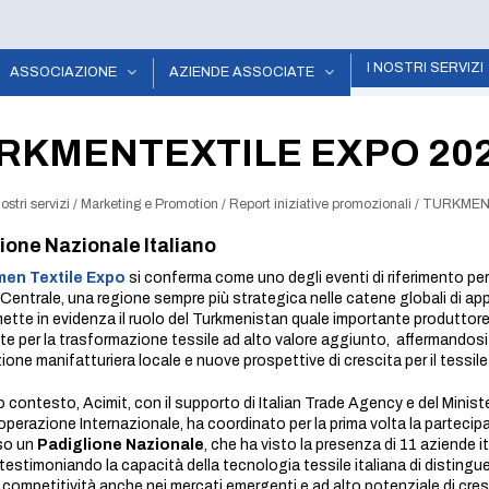
I NOSTRI SERVIZI
ASSOCIAZIONE
AZIENDE ASSOCIATE
RKMENTEXTILE EXPO 20
nostri servizi
/
Marketing e Promotion
/
Report iniziative promozionali
/
TURKMEN
ione Nazionale Italiano
men Textile Expo
si conferma come uno degli eventi di riferimento per 
a Centrale, una regione sempre più strategica nelle catene globali di a
 mette in evidenza il ruolo del Turkmenistan quale importante produttor
e per la trasformazione tessile ad alto valore aggiunto, affermandos
zione manifatturiera locale e nuove prospettive di crescita per il tessil
 contesto, Acimit, con il supporto di Italian Trade Agency e del Minister
operazione Internazionale, ha coordinato per la prima volta la partecipa
so un
Padiglione Nazionale
, che ha visto la presenza di 11 aziende it
 testimoniando la capacità della tecnologia tessile italiana di distingu
e competitività anche nei mercati emergenti e ad alto potenziale di cres