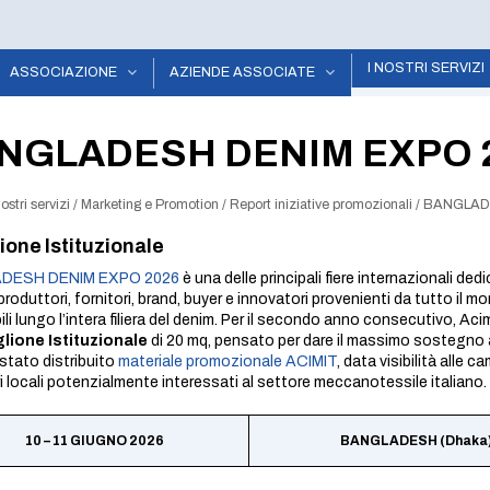
I NOSTRI SERVIZI
ASSOCIAZIONE
AZIENDE ASSOCIATE
NGLADESH DENIM EXPO 
nostri servizi
/
Marketing e Promotion
/
Report iniziative promozionali
/
BANGLAD
ione Istituzionale
DESH DENIM EXPO 2026
è una delle principali fiere internazionali ded
produttori, fornitori, brand, buyer e innovatori provenienti da tutto il
ili lungo l’intera filiera del denim. Per il secondo anno consecutivo, A
lione Istituzionale
di 20 mq, pensato per dare il massimo sostegno a
 stato distribuito
materiale promozionale ACIMIT
, data visibilità alle 
i locali potenzialmente interessati al settore meccanotessile italiano.
10 – 11 GIUGNO 2026
BANGLADESH (Dhaka