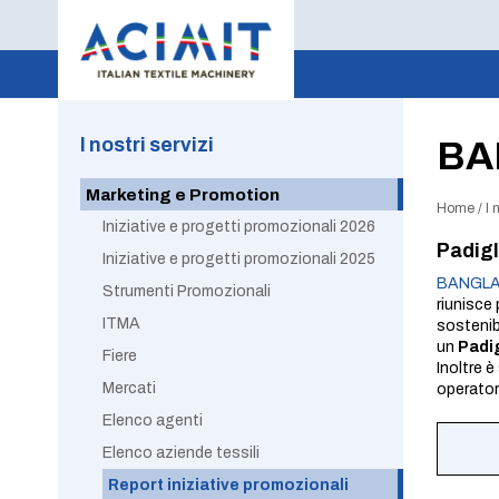
I nostri servizi
BA
Marketing e Promotion
Home
/
I 
Iniziative e progetti promozionali 2026
Padigl
Iniziative e progetti promozionali 2025
BANGLA
Strumenti Promozionali
riunisce 
ITMA
sostenib
un
Padig
Fiere
Inoltre è
Mercati
operator
Elenco agenti
Elenco aziende tessili
Report iniziative promozionali