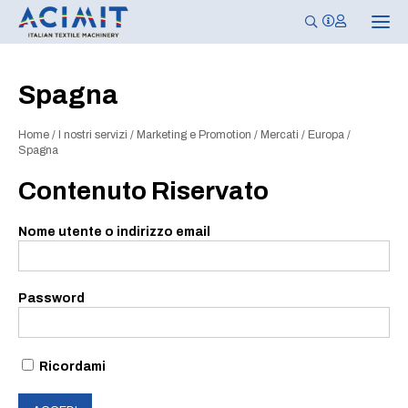
N
a
v
i
g
Spagna
a
z
i
Home
/
I nostri servizi
/
Marketing e Promotion
/
Mercati
/
Europa
/
o
n
Spagna
e
T
Contenuto Riservato
o
g
g
Nome utente o indirizzo email
l
e
Password
Ricordami