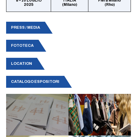
8 – 10 LUGLIO
ITALIA
Fiera Milano
2025
(Milano)
(Rho)
PRESS / MEDIA
FOTOTECA
LOCATION
CATALOGO ESPOSITORI