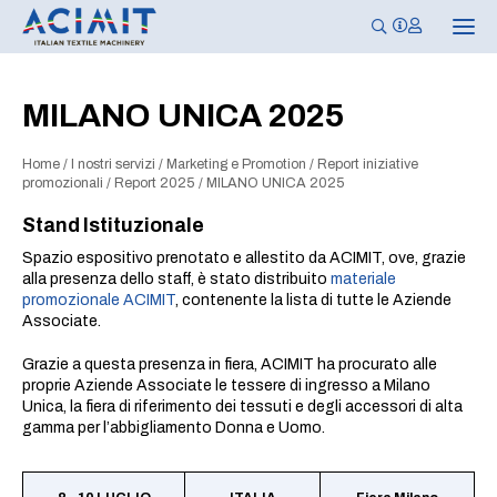
N
a
v
i
g
MILANO UNICA 2025
a
z
i
Home
/
I nostri servizi
/
Marketing e Promotion
/
Report iniziative
o
n
promozionali
/
Report 2025
/
MILANO UNICA 2025
e
T
Stand Istituzionale
o
g
Spazio espositivo prenotato e allestito da ACIMIT, ove, grazie
g
alla presenza dello staff, è stato distribuito
materiale
l
e
promozionale ACIMIT
, contenente la lista di tutte le Aziende
Associate.
Grazie a questa presenza in fiera, ACIMIT ha procurato alle
proprie Aziende Associate le tessere di ingresso a Milano
Unica, la fiera di riferimento dei tessuti e degli accessori di alta
gamma per l’abbigliamento Donna e Uomo.