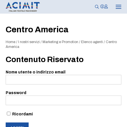
N
a
v
i
g
Centro America
a
z
i
Home
/
I nostri servizi
/
Marketing e Promotion
/
Elenco agenti
/
Centro
o
n
America
e
T
Contenuto Riservato
o
g
g
Nome utente o indirizzo email
l
e
Password
Ricordami