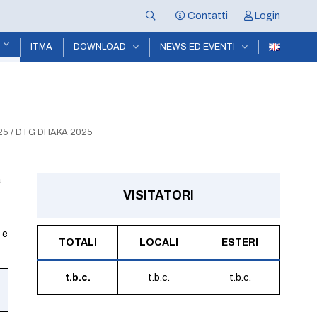
Contatti
Login
ITMA
DOWNLOAD
NEWS ED EVENTI
25
/
DTG DHAKA 2025
a
VISITATORI
 e
TOTALI
LOCALI
ESTERI
t.b.c.
t.b.c.
t.b.c.