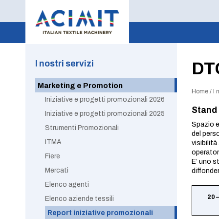
I nostri servizi
DT
Marketing e Promotion
Home
/
I 
Iniziative e progetti promozionali 2026
Stand 
Iniziative e progetti promozionali 2025
Spazio e
Strumenti Promozionali
del perso
ITMA
visibilit
operator
Fiere
E’ uno s
Mercati
diffonde
Elenco agenti
20 
Elenco aziende tessili
Report iniziative promozionali