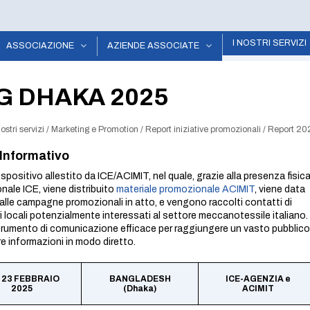
I NOSTRI SERVIZI
ASSOCIAZIONE
AZIENDE ASSOCIATE
G DHAKA 2025
nostri servizi
/
Marketing e Promotion
/
Report iniziative promozionali
/
Report 20
Informativo
spositivo allestito da ICE/ACIMIT, nel quale, grazie alla presenza fisic
nale ICE, viene distribuito
materiale promozionale ACIMIT
, viene data
à alle campagne promozionali in atto, e vengono raccolti contatti di
i locali potenzialmente interessati al settore meccanotessile italiano.
trumento di comunicazione efficace per raggiungere un vasto pubblico
re informazioni in modo diretto.
– 23 FEBBRAIO
BANGLADESH
ICE-AGENZIA e
2025
(Dhaka)
ACIMIT