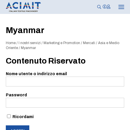
N
a
v
i
g
Myanmar
a
z
i
Home
/
I nostri servizi
/
Marketing e Promotion
/
Mercati
/
Asia e Medio
o
n
Oriente
/
Myanmar
e
T
Contenuto Riservato
o
g
g
Nome utente o indirizzo email
l
e
Password
Ricordami