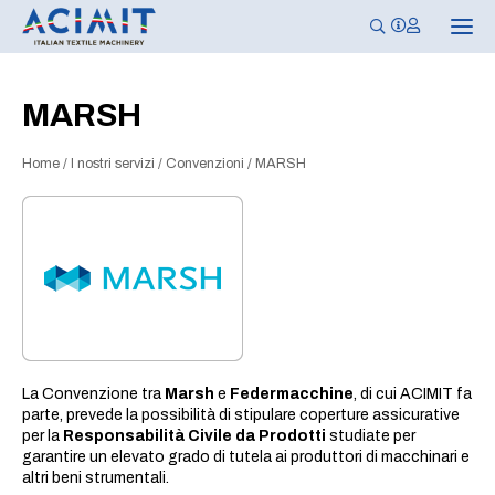
N
a
v
i
g
MARSH
a
z
i
Home
/
I nostri servizi
/
Convenzioni
/
MARSH
o
n
e
T
o
g
g
l
e
La Convenzione tra
Marsh
e
Federmacchine
, di cui ACIMIT fa
parte, prevede la possibilità di stipulare coperture assicurative
per la
Responsabilità Civile da Prodotti
studiate per
garantire un elevato grado di tutela ai produttori di macchinari e
altri beni strumentali.