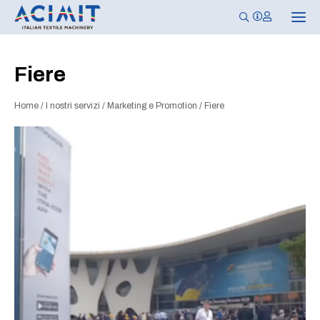
N
a
v
i
g
Fiere
a
z
i
Home
/
I nostri servizi
/
Marketing e Promotion
/
Fiere
o
n
e
T
o
g
g
l
e