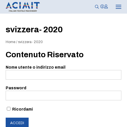
N
a
v
i
g
svizzera- 2020
a
z
i
Home
/
svizzera- 2020
o
n
e
Contenuto Riservato
T
o
g
Nome utente o indirizzo email
g
l
e
Password
Ricordami