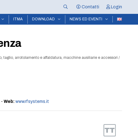
Contatti
Login
ITMA
DOWNLOAD
NEWS ED EVENTI
uenza
, taglio, arrotolamento e affaldatura, macchine ausiliarie e accessori
/
-
Web:
www.rfsystems.it