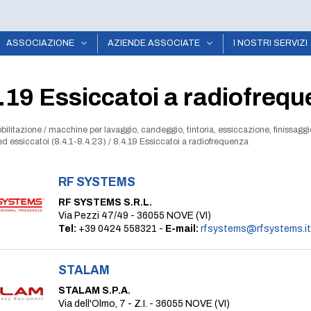
ASSOCIAZIONE
AZIENDE ASSOCIATE
I NOSTRI SERVIZI
.19 Essiccatoi a radiofreq
bilitazione
/
macchine per lavaggio, candeggio, tintoria, essiccazione, finissaggio
d essiccatoi (8.4.1-8.4.23)
/
8.4.19 Essiccatoi a radiofrequenza
RF SYSTEMS
RF SYSTEMS S.R.L.
Via Pezzi 47/49 - 36055 NOVE (VI)
Tel:
+39 0424 558321 -
E-mail:
rfsystems@rfsystems.it
STALAM
STALAM S.P.A.
Via dell'Olmo, 7 - Z.I. - 36055 NOVE (VI)