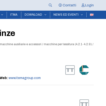
Contatti
Login
ITMA
DOWNLOAD
NEWS ED EVENTI
inze
 macchine ausiliarie e accessori
/
macchine per tessitura (4.2.1-4.2.9)
/
Web:
www.itemagroup.com