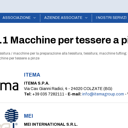
ASSOCIAZIONE
AZIENDE ASSOCIATE
I NOSTRI SERVIZI
.1 Macchine per tessere a p
ssitura
/
macchine per la preparazione alla tessitura, tessitura; macchine tufting;
chine per tessere a pinze
ITEMA
ITEMA S.P.A.
Via Cav. Gianni Radici, 4 - 24020 COLZATE (BG)
Tel:
+39 035 7282111 -
E-mail:
info@itemagroup.com
-
MEI
MEI INTERNATIONAL S.R.L.