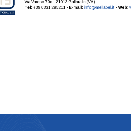
Via Varese 70c - 21013 Gallarate (VA)
Tel:
+39 0331 285211 -
E-mail:
info@meilabel.it
-
Web: