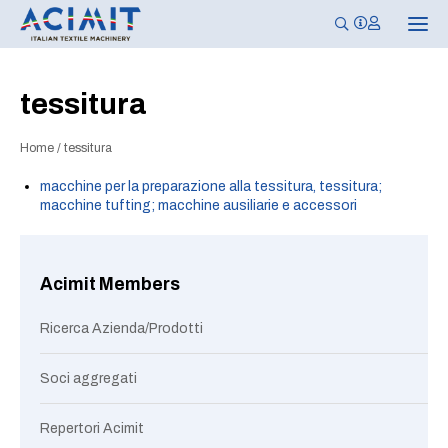
N
a
v
i
g
tessitura
a
z
i
Home
/
tessitura
o
n
e
macchine per la preparazione alla tessitura, tessitura;
T
macchine tufting; macchine ausiliarie e accessori
o
g
g
l
e
Acimit Members
Ricerca Azienda/Prodotti
Soci aggregati
Repertori Acimit