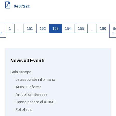
040722c
1
…
151
152
153
154
155
…
180
S
te
»
News ed Eventi
Sala stampa
Le associate informano
ACIMIT informa
Articoli di interesse
Hanno parlato di ACIMIT
Fototeca