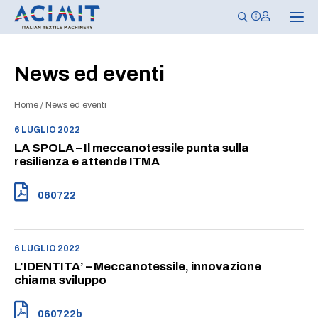
N
a
v
i
g
News ed eventi
a
z
i
Home
/
News ed eventi
o
n
e
6 LUGLIO 2022
T
LA SPOLA – Il meccanotessile punta sulla
o
g
resilienza e attende ITMA
g
l
e
060722
6 LUGLIO 2022
L’IDENTITA’ – Meccanotessile, innovazione
chiama sviluppo
060722b