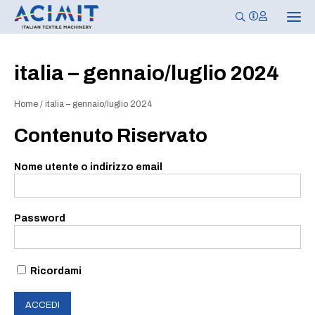
N
a
v
i
g
italia – gennaio/luglio 2024
a
z
i
Home
/
italia – gennaio/luglio 2024
o
n
e
Contenuto Riservato
T
o
g
Nome utente o indirizzo email
g
l
e
Password
Ricordami