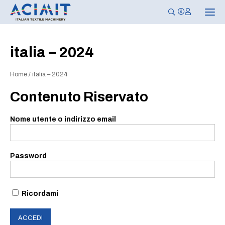
N
a
v
i
g
italia – 2024
a
z
i
Home
/
italia – 2024
o
n
e
Contenuto Riservato
T
o
g
Nome utente o indirizzo email
g
l
e
Password
Ricordami