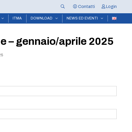
Contatti
Login
ITMA
DOWNLOAD
NEWS ED EVENTI
e – gennaio/aprile 2025
25