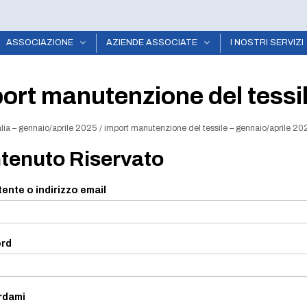
ASSOCIAZIONE
AZIENDE ASSOCIATE
I NOSTRI SERVIZI
ort manutenzione del tessil
alia – gennaio/aprile 2025
/
import manutenzione del tessile – gennaio/aprile 20
tenuto Riservato
ente o indirizzo email
rd
rdami