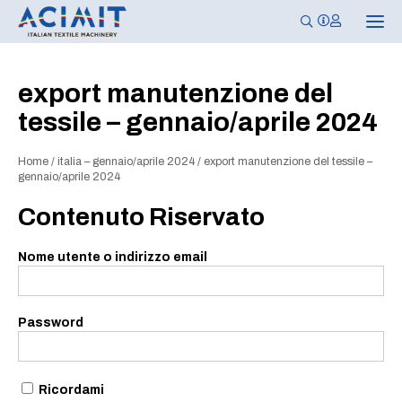
N
a
v
i
g
export manutenzione del
a
z
tessile – gennaio/aprile 2024
i
o
n
e
Home
/
italia – gennaio/aprile 2024
/
export manutenzione del tessile –
T
gennaio/aprile 2024
o
g
Contenuto Riservato
g
l
e
Nome utente o indirizzo email
Password
Ricordami