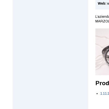
Web:
w
L’azienda
MARZOLI
Prod
1.11.2