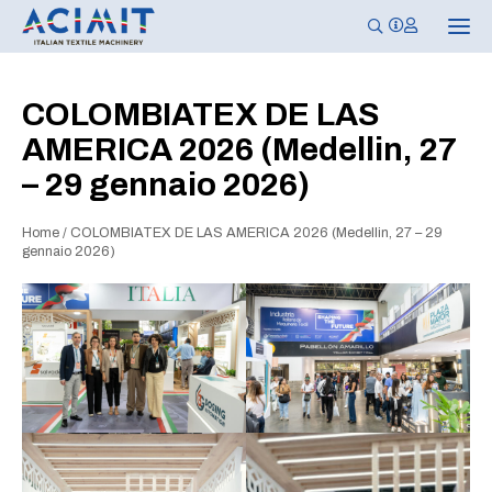
N
a
v
i
g
COLOMBIATEX DE LAS
a
z
AMERICA 2026 (Medellin, 27
i
o
– 29 gennaio 2026)
n
e
T
o
Home
/
COLOMBIATEX DE LAS AMERICA 2026 (Medellin, 27 – 29
g
gennaio 2026)
g
l
e