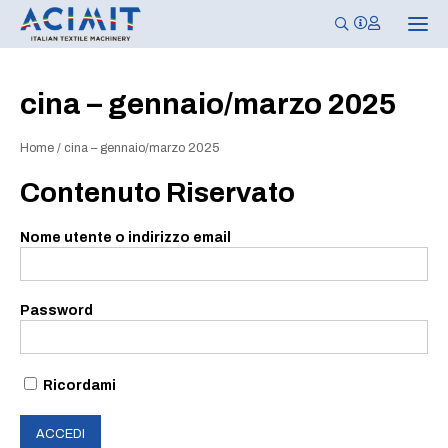
N
a
v
i
g
cina – gennaio/marzo 2025
a
z
i
Home
/
cina – gennaio/marzo 2025
o
n
e
Contenuto Riservato
T
o
g
Nome utente o indirizzo email
g
l
e
Password
Ricordami