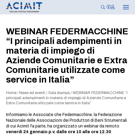
N
a
v
i
g
WEBINAR FEDERMACCHINE
a
z
“I principali adempimenti in
i
o
materia di impiego di
n
e
Aziende Comunitarie e Extra
T
o
Comunitarie utilizzate come
g
g
l
service in Italia”
e
Home
/
News ed eventi
/
Sala stampa
/
WEBINAR FEDERMACCHINE “I
principali adempimenti in materia di impiego di Aziende Comunitarie e
Extra Comunitarie utilizzate come service in Italia”
Informiamo le Associate che Federmacchine, la Federazione
Nazionale delle Associazioni dei Produttori di Beni Strumentali
di cui Acimit fa parte, ha organizzato un webinar da remoto
venerdì 24 gennaio p.v. dalle ore 10 alle ore 12.30