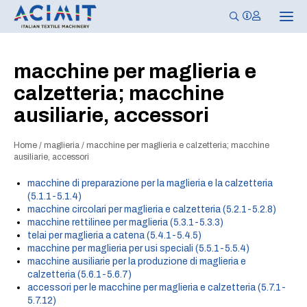
N
a
v
i
g
macchine per maglieria e
a
z
calzetteria; macchine
i
o
ausiliarie, accessori
n
e
T
o
Home
/
maglieria
/
macchine per maglieria e calzetteria; macchine
g
ausiliarie, accessori
g
l
macchine di preparazione per la maglieria e la calzetteria
e
(5.1.1-5.1.4)
macchine circolari per maglieria e calzetteria (5.2.1-5.2.8)
macchine rettilinee per maglieria (5.3.1-5.3.3)
telai per maglieria a catena (5.4.1-5.4.5)
macchine per maglieria per usi speciali (5.5.1-5.5.4)
macchine ausiliarie per la produzione di maglieria e
calzetteria (5.6.1-5.6.7)
accessori per le macchine per maglieria e calzetteria (5.7.1-
5.7.12)