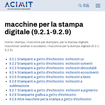
N
a
v
i
g
macchine per la stampa
a
z
digitale (9.2.1-9.2.9)
i
o
n
e
Home
/
stampa
/
macchine per stampare, per la stampa digitale,
T
macchinari ausiliari e accessori
/
macchine per la stampa digitale (9.2.1-
o
9.2.9)
g
g
9.2.1 Stampanti a getto d'inchiostro: inchiostri uv
l
e
9.2.2 Stampanti a getto d'inchiostro: inchiostri solventi
9.2.3 Stampanti a getto d'inchiostro: inchiostri idrosolubili
9.2.4 Stampanti a getto d'inchiostro: inchiostri ecosolventi
9.2.5 Stampanti a getto d'inchiostro: inchiostri a latex
9.2.6 Stampanti a getto d'inchiostro: inchiostri a
sublimazione
9.2.7 Stampanti a getto d'inchiostro: inchiostri a pigmento
9.2.8 Stampante grafica a getto d'inchiostro
9.2.9 Altre macchine per la stampa a getto d'inchiostro