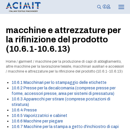
N
a
v
i
g
macchine e attrezzature per
a
z
la rifinizione del prodotto
i
o
(10.6.1-10.6.13)
n
e
T
o
Home
/
garment
/
macchine per la produzione di capi di abbigliamento,
g
altre macchine per la lavorazione tessile, macchinari ausiliari e accessori
g
/
macchine e attrezzature per la rifinizione del prodotto (10.6.1-10.6.13)
l
e
10.6.1 Macchinari per lo stampaggio delle etichette
10.6.2 Presse per la decalcomania (comprese presse per
forme, accessori presse, area per sistemi di pressatura)
10.6.3 Apparecchi per stirare (comprese postazioni di
stiratura)
10.6.4 Presse
10.6.5 Vaporizzatrici e cabinet
10.6.6 Macchine per piegare
10.6.7 Macchine per la stampa a getto d'inchiostro di capi