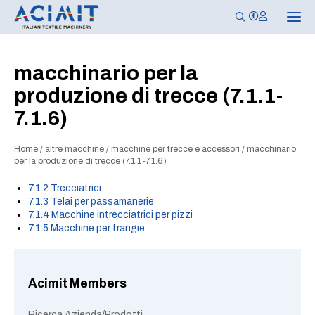
N
a
v
i
g
macchinario per la
a
z
produzione di trecce (7.1.1-
i
o
7.1.6)
n
e
T
o
Home
/
altre macchine
/
macchine per trecce e accessori
/
macchinario
g
per la produzione di trecce (7.1.1-7.1.6)
g
l
7.1.2 Trecciatrici
e
7.1.3 Telai per passamanerie
7.1.4 Macchine intrecciatrici per pizzi
7.1.5 Macchine per frangie
Acimit Members
Ricerca Azienda/Prodotti