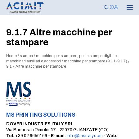
N
a
v
i
g
9.1.7 Altre macchine per
a
z
stampare
i
o
n
e
Home
/
stampa
/
macchine per stampare, per la stampa digitale,
T
macchinari ausiliari e accessori
/
macchine per stampare (9.1.1-9.1.7)
/
o
9.1.7 Altre macchine per stampare
g
g
l
e
MS PRINTING SOLUTIONS
DOVER INDUSTRIES ITALY SRL
Via Bancora e Rimoldi 47 - 22070 GUANZATE (CO)
Tel:
+39 02 9650169 -
E-mail:
info@msitaly.com
-
Web: