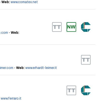
-
Web:
www.comatex.net
e.com
-
Web:
imer.com
-
Web:
www.erhardt-leimer.it
www.ferraro.it