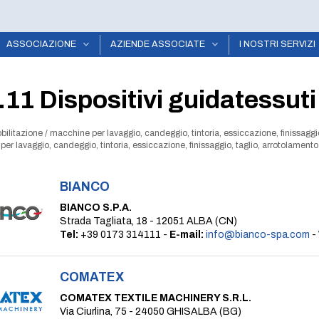
ASSOCIAZIONE
AZIENDE ASSOCIATE
I NOSTRI SERVIZI
.11 Dispositivi guidatessuti
bilitazione
/
macchine per lavaggio, candeggio, tintoria, essiccazione, finissaggio
per lavaggio, candeggio, tintoria, essiccazione, finissaggio, taglio, arrotolamento
BIANCO
BIANCO S.P.A.
Strada Tagliata, 18 - 12051 ALBA (CN)
Tel:
+39 0173 314111 -
E-mail:
info@bianco-spa.com
-
COMATEX
COMATEX TEXTILE MACHINERY S.R.L.
Via Ciurlina, 75 - 24050 GHISALBA (BG)