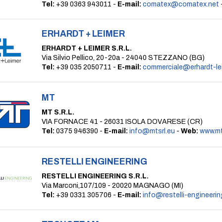
Tel:
+39 0363 943011 -
E-mail:
comatex@comatex.net
ERHARDT + LEIMER
ERHARDT + LEIMER S.R.L.
Via Silvio Pellico, 20-20a - 24040 STEZZANO (BG)
Tel:
+39 035 2050711 -
E-mail:
commerciale@erhardt-le
MT
MT S.R.L.
VIA FORNACE 41 - 26031 ISOLA DOVARESE (CR)
Tel:
0375 946390 -
E-mail:
info@mtsrl.eu
-
Web:
www.mt
RESTELLI ENGINEERING
RESTELLI ENGINEERING S.R.L.
Via Marconi,107/109 - 20020 MAGNAGO (MI)
Tel:
+39 0331 305706 -
E-mail:
info@restelli-engineering