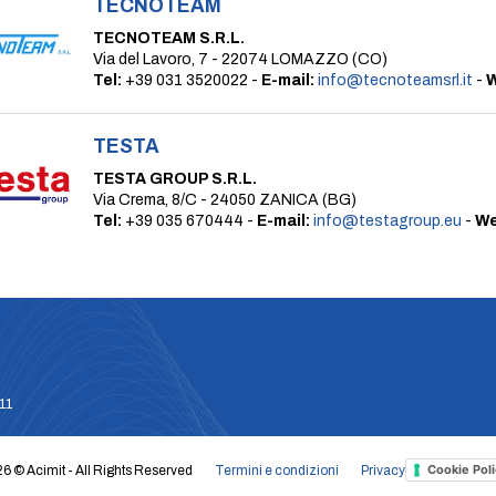
TECNOTEAM
TECNOTEAM S.R.L.
Via del Lavoro, 7 - 22074 LOMAZZO (CO)
Tel:
+39 031 3520022 -
E-mail:
info@tecnoteamsrl.it
-
W
TESTA
TESTA GROUP S.R.L.
Via Crema, 8/C - 24050 ZANICA (BG)
Tel:
+39 035 670444 -
E-mail:
info@testagroup.eu
-
We
611
Cookie Poli
6 © Acimit - All Rights Reserved
Termini e condizioni
Privacy