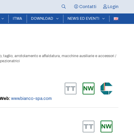
Contatti
Login
ITMA
DOWNLOAD
NEWS ED EVENTI
, taglio, arrotolamento e affaldatura, macchine ausiliarie e accessori
/
spezionatrici
Web:
www.bianco-spa.com