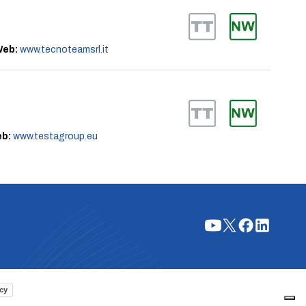
eb:
www.tecnoteamsrl.it
b:
www.testagroup.eu
cy