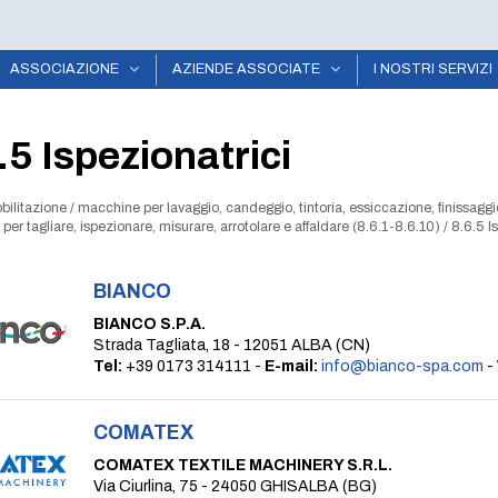
ASSOCIAZIONE
AZIENDE ASSOCIATE
I NOSTRI SERVIZI
.5 Ispezionatrici
bilitazione
/
macchine per lavaggio, candeggio, tintoria, essiccazione, finissaggio
er tagliare, ispezionare, misurare, arrotolare e affaldare (8.6.1-8.6.10)
/
8.6.5 I
BIANCO
BIANCO S.P.A.
Strada Tagliata, 18 - 12051 ALBA (CN)
Tel:
+39 0173 314111 -
E-mail:
info@bianco-spa.com
-
COMATEX
COMATEX TEXTILE MACHINERY S.R.L.
Via Ciurlina, 75 - 24050 GHISALBA (BG)