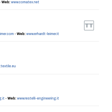
-
Web:
www.comatex.net
imer.com
-
Web:
www.erhardt-leimer.it
textile.eu
.it
-
Web:
www.restelli-engineering.it