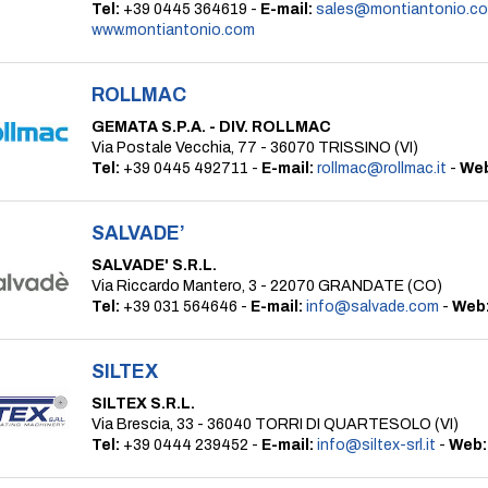
Tel:
+39 0445 364619 -
E-mail:
sales@montiantonio.c
www.montiantonio.com
ROLLMAC
GEMATA S.P.A. - DIV. ROLLMAC
Via Postale Vecchia, 77 - 36070 TRISSINO (VI)
Tel:
+39 0445 492711 -
E-mail:
rollmac@rollmac.it
-
We
SALVADE’
SALVADE' S.R.L.
Via Riccardo Mantero, 3 - 22070 GRANDATE (CO)
Tel:
+39 031 564646 -
E-mail:
info@salvade.com
-
Web
SILTEX
SILTEX S.R.L.
Via Brescia, 33 - 36040 TORRI DI QUARTESOLO (VI)
Tel:
+39 0444 239452 -
E-mail:
info@siltex-srl.it
-
Web: