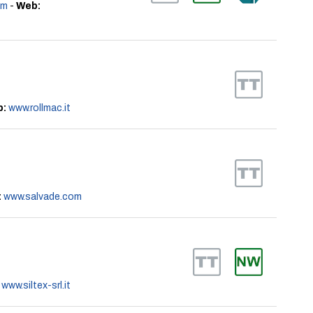
om
-
Web:
b:
www.rollmac.it
:
www.salvade.com
www.siltex-srl.it