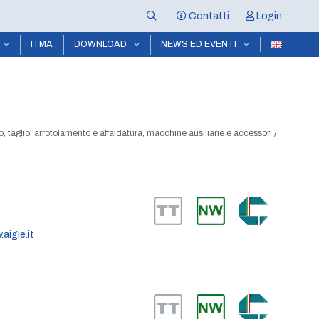
Contatti
Login
ITMA
DOWNLOAD
NEWS ED EVENTI
, taglio, arrotolamento e affaldatura, macchine ausiliarie e accessori
/
aigle.it