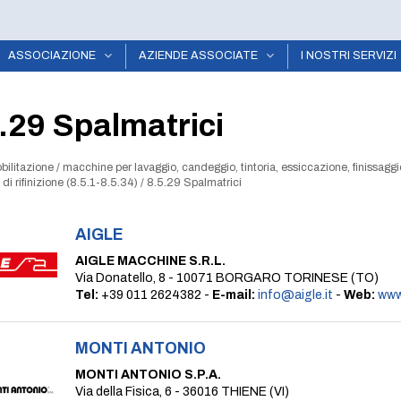
ASSOCIAZIONE
AZIENDE ASSOCIATE
I NOSTRI SERVIZI
.29 Spalmatrici
bilitazione
/
macchine per lavaggio, candeggio, tintoria, essiccazione, finissaggio
i rifinizione (8.5.1-8.5.34)
/
8.5.29 Spalmatrici
AIGLE
AIGLE MACCHINE S.R.L.
Via Donatello, 8 - 10071 BORGARO TORINESE (TO)
Tel:
+39 011 2624382 -
E-mail:
info@aigle.it
-
Web:
www.
MONTI ANTONIO
MONTI ANTONIO S.P.A.
Via della Fisica, 6 - 36016 THIENE (VI)