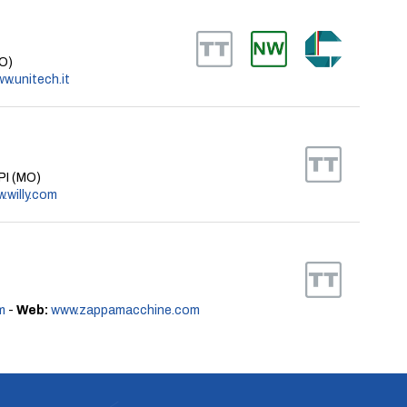
O)
w.unitech.it
RPI (MO)
.willy.com
m
-
Web:
www.zappamacchine.com