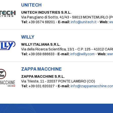
UNITECH
UNITECH INDUSTRIES S.R.L.
Via Parugiano di Sotto, 41/43 - 59013 MONTEMURLO (P
Tel:
+39 0574 68201 -
E-mail:
info@unitech.it
-
Web:
ww
WILLY
WILLY ITALIANA S.R.L.
Via della Ricerca Scientifica, 13/1 - C.P. 125 - 41012 CA
Tel:
+39 059 686633 -
E-mail:
info@willy.com
-
Web:
www
ZAPPA MACCHINE
ZAPPA MACCHINE S.R.L.
Via Trieste, 11 - 22037 PONTE LAMBRO (CO)
Tel:
+39 031 620327 -
E-mail:
info@zappamacchine.co