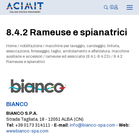
N
a
v
i
g
8.4.2 Rameuse e spianatrici
a
z
i
Home
/
nobilitazione
/
macchine per lavaggio, candeggio, tintoria,
o
n
essiccazione, finissaggio, taglio, arrotolamento e affaldatura, macchine
e
ausiliarie e accessori
/
rameuse ed essiccatoi (8.4.1-8.4.23)
/
8.4.2
T
Rameuse e spianatrici
o
g
g
l
e
BIANCO
BIANCO S.P.A.
Strada Tagliata, 18 - 12051 ALBA (CN)
Tel:
+39 0173 314111 -
E-mail:
info@bianco-spa.com
-
Web:
www.bianco-spa.com