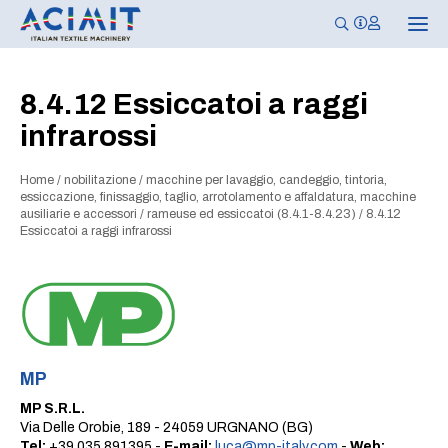
N
a
v
i
g
8.4.12 Essiccatoi a raggi
a
z
infrarossi
i
o
n
e
Home
/
nobilitazione
/
macchine per lavaggio, candeggio, tintoria,
T
essiccazione, finissaggio, taglio, arrotolamento e affaldatura, macchine
o
ausiliarie e accessori
/
rameuse ed essiccatoi (8.4.1-8.4.23)
/
8.4.12
g
Essiccatoi a raggi infrarossi
g
l
e
MP
MP S.R.L.
Via Delle Orobie, 189 - 24059 URGNANO (BG)
Tel:
+39 035 891395 -
E-mail:
luca@mp-italy.com
-
Web: