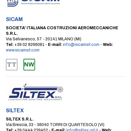
SICAM
SOCIETA' ITALIANA COSTRUZIONI AEROMECCANICHE
S.R.L.
Via Selvanesco, 57 - 20141 MILANO (MI)
Tel:
+39 02 8266081 -
E-mail:
info@sicamsrl.com
-
Web:
www.sicamsrl.com
SILTEX
SILTEX S.R.L.
Via Brescia, 33 - 36040 TORRI DI QUARTESOLO (VI)
Tel:
+39 0444 239452 -
E-mail:
info@siltex-srl.it
-
Web: