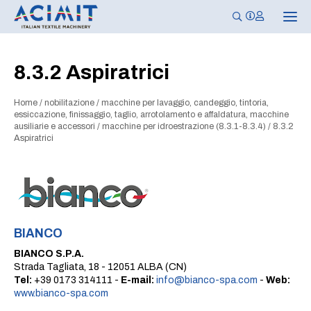
N
a
v
i
g
8.3.2 Aspiratrici
a
z
i
Home
/
nobilitazione
/
macchine per lavaggio, candeggio, tintoria,
o
n
essiccazione, finissaggio, taglio, arrotolamento e affaldatura, macchine
e
ausiliarie e accessori
/
macchine per idroestrazione (8.3.1-8.3.4)
/
8.3.2
T
Aspiratrici
o
g
g
l
e
BIANCO
BIANCO S.P.A.
Strada Tagliata, 18 - 12051 ALBA (CN)
Tel:
+39 0173 314111 -
E-mail:
info@bianco-spa.com
-
Web:
www.bianco-spa.com