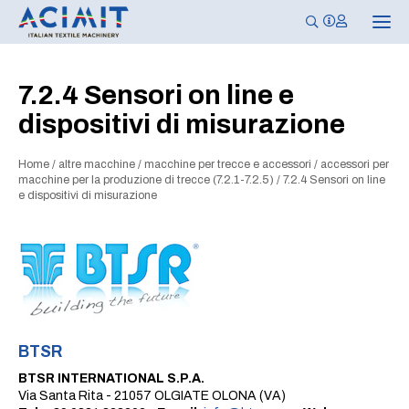
N
a
v
i
g
7.2.4 Sensori on line e
a
z
dispositivi di misurazione
i
o
n
e
Home
/
altre macchine
/
macchine per trecce e accessori
/
accessori per
T
macchine per la produzione di trecce (7.2.1-7.2.5)
/
7.2.4 Sensori on line
o
e dispositivi di misurazione
g
g
l
e
BTSR
BTSR INTERNATIONAL S.P.A.
Via Santa Rita - 21057 OLGIATE OLONA (VA)