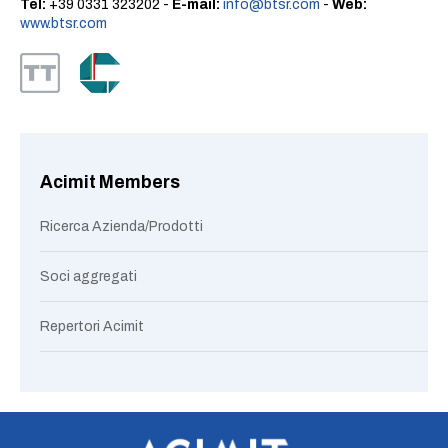
Tel:
+39 0331 323202 -
E-mail:
info@btsr.com
-
Web:
www.btsr.com
Acimit Members
Ricerca Azienda/Prodotti
Soci aggregati
Repertori Acimit