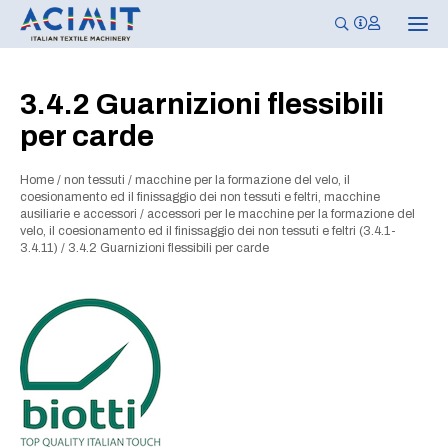
N
a
v
i
g
3.4.2 Guarnizioni flessibili
a
z
per carde
i
o
n
e
Home
/
non tessuti
/
macchine per la formazione del velo, il
T
coesionamento ed il finissaggio dei non tessuti e feltri, macchine
o
ausiliarie e accessori
/
accessori per le macchine per la formazione del
g
velo, il coesionamento ed il finissaggio dei non tessuti e feltri (3.4.1-
g
3.4.11)
/
3.4.2 Guarnizioni flessibili per carde
l
e