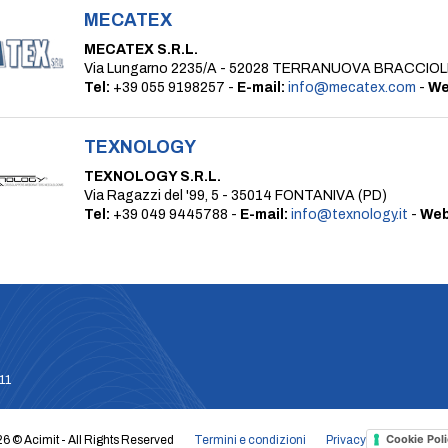
MECATEX
MECATEX S.R.L.
Via Lungarno 2235/A - 52028 TERRANUOVA BRACCIOLI
Tel:
+39 055 9198257 -
E-mail:
info@mecatex.com
-
We
TEXNOLOGY
TEXNOLOGY S.R.L.
Via Ragazzi del '99, 5 - 35014 FONTANIVA (PD)
Tel:
+39 049 9445788 -
E-mail:
info@texnology.it
-
Web
611
Cookie Poli
6 © Acimit - All Rights Reserved
Termini e condizioni
Privacy