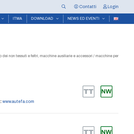
Contatti
Login
ITMA
DOWNLOAD
NEWS ED EVENTI
 dei non tessuti e feltri, macchine ausiliarie e accessori
/
macchine per
:
www.autefa.com