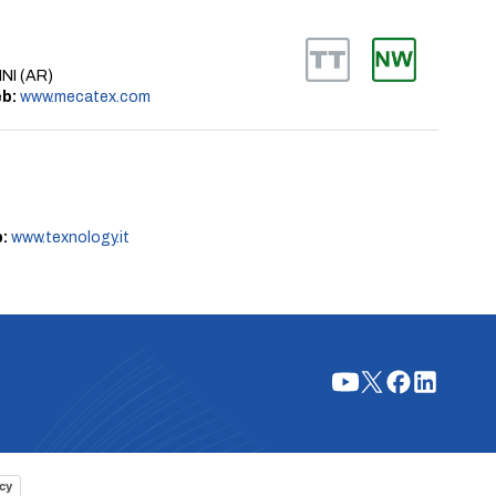
NI (AR)
b:
www.mecatex.com
:
www.texnology.it
cy