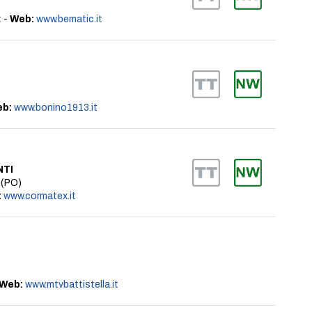
t
-
Web:
www.bematic.it
b:
www.bonino1913.it
NTI
 (PO)
:
www.cormatex.it
Web:
www.mtvbattistella.it