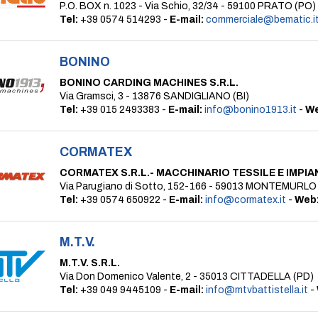
P.O. BOX n. 1023 - Via Schio, 32/34 - 59100 PRATO (PO)
Tel:
+39 0574 514293 -
E-mail:
commerciale@bematic.i
BONINO
BONINO CARDING MACHINES S.R.L.
Via Gramsci, 3 - 13876 SANDIGLIANO (BI)
Tel:
+39 015 2493383 -
E-mail:
info@bonino1913.it
-
We
CORMATEX
CORMATEX S.R.L.- MACCHINARIO TESSILE E IMPIA
Via Parugiano di Sotto, 152-166 - 59013 MONTEMURLO
Tel:
+39 0574 650922 -
E-mail:
info@cormatex.it
-
Web
M.T.V.
M.T.V. S.R.L.
Via Don Domenico Valente, 2 - 35013 CITTADELLA (PD)
Tel:
+39 049 9445109 -
E-mail:
info@mtvbattistella.it
-