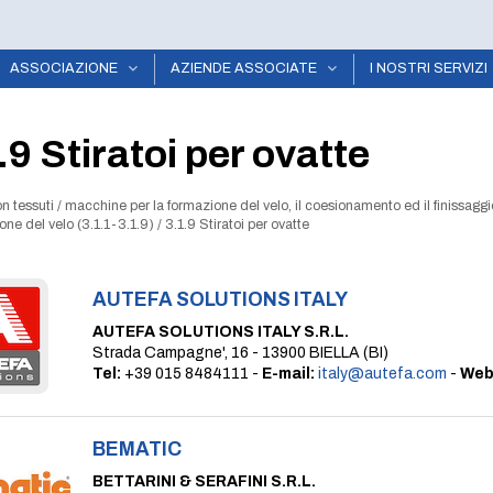
ASSOCIAZIONE
AZIENDE ASSOCIATE
I NOSTRI SERVIZI
.9 Stiratoi per ovatte
n tessuti
/
macchine per la formazione del velo, il coesionamento ed il finissaggio
one del velo (3.1.1-3.1.9)
/
3.1.9 Stiratoi per ovatte
AUTEFA SOLUTIONS ITALY
AUTEFA SOLUTIONS ITALY S.R.L.
Strada Campagne', 16 - 13900 BIELLA (BI)
Tel:
+39 015 8484111 -
E-mail:
italy@autefa.com
-
Web
BEMATIC
BETTARINI & SERAFINI S.R.L.