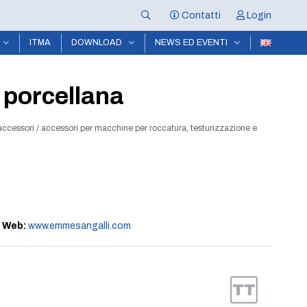
Contatti
Login
ITMA
DOWNLOAD
NEWS ED EVENTI
 porcellana
accessori
/
accessori per macchine per roccatura, testurizzazione e
-
Web:
www.emmesangalli.com