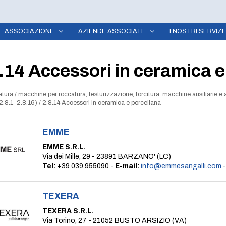
ASSOCIAZIONE
AZIENDE ASSOCIATE
I NOSTRI SERVIZI
.14 Accessori in ceramica e
latura
/
macchine per roccatura, testurizzazione, torcitura; macchine ausiliarie e 
(2.8.1-2.8.16)
/
2.8.14 Accessori in ceramica e porcellana
EMME
EMME S.R.L.
Via dei Mille, 29 - 23891 BARZANO' (LC)
Tel:
+39 039 955090 -
E-mail:
info@emmesangalli.com
TEXERA
TEXERA S.R.L.
Via Torino, 27 - 21052 BUSTO ARSIZIO (VA)