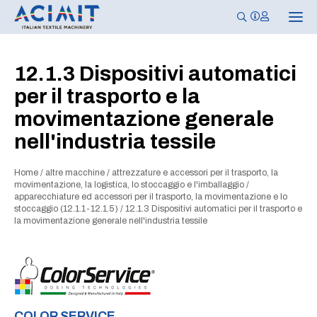
N
a
v
i
g
12.1.3 Dispositivi automatici
a
z
per il trasporto e la
i
o
movimentazione generale
n
e
nell'industria tessile
T
o
g
g
Home
/
altre macchine
/
attrezzature e accessori per il trasporto, la
l
movimentazione, la logistica, lo stoccaggio e l'imballaggio
/
e
apparecchiature ed accessori per il trasporto, la movimentazione e lo
stoccaggio (12.1.1-12.1.5)
/
12.1.3 Dispositivi automatici per il trasporto e
la movimentazione generale nell'industria tessile
COLOR SERVICE