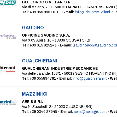
DELL'ORCO & VILLANI S.R.L.
Via di Maiano, 289 - 50013 CAPALLE - CAMPI BISENZIO (
Tel:
+39 055 8951181 -
E-mail:
info@dellorco-villani.it
-
GAUDINO
OFFICINE GAUDINO S.P.A.
Via XXV Aprile, 16 - 13836 COSSATO (BI)
Tel:
+39 015 925241 -
E-mail:
gaudinoacq@gaudino.co
GUALCHIERANI
GUALCHIERANI INDUSTRIE MECCANICHE
Via delle calande, 103/1 - 50019 SESTO FIORENTINO (FI
Tel:
+39 055894781 -
E-mail:
info@gualchierani.it
-
Web
MAZZINIICI
AERIS S.R.L.
Via N. Zucchelli, 2 - 24023 CLUSONE (BG)
Tel:
+39 0346 27545 -
E-mail:
aeris@aerisgroup.it
-
Web