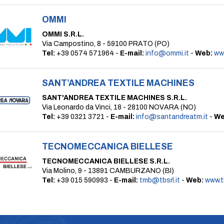
OMMI
OMMI S.R.L.
Via Campostino, 8 - 59100 PRATO (PO)
Tel:
+39 0574 571964 -
E-mail:
info@ommi.it
-
Web:
ww
SANT’ANDREA TEXTILE MACHINES
SANT'ANDREA TEXTILE MACHINES S.R.L.
Via Leonardo da Vinci, 18 - 28100 NOVARA (NO)
Tel:
+39 0321 3721 -
E-mail:
info@santandreatm.it
-
We
TECNOMECCANICA BIELLESE
TECNOMECCANICA BIELLESE S.R.L.
Via Molino, 9 - 13891 CAMBURZANO (BI)
Tel:
+39 015 590993 -
E-mail:
tmb@tbsrl.it
-
Web:
www.tb