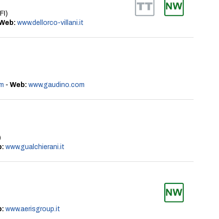
FI)
Web:
www.dellorco-villani.it
m
-
Web:
www.gaudino.com
)
:
www.gualchierani.it
:
www.aerisgroup.it