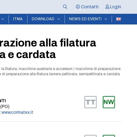
Contatti
Login
ITMA
DOWNLOAD
NEWS ED EVENTI
azione alla filatura
ta e cardata
 la filatura; macchine ausiliarie e accessori
/
macchine di preparazione
di preparazione alla filatura laniera pettinata, semipettinata e cardata
NTI
 (PO)
:
www.cormatex.it