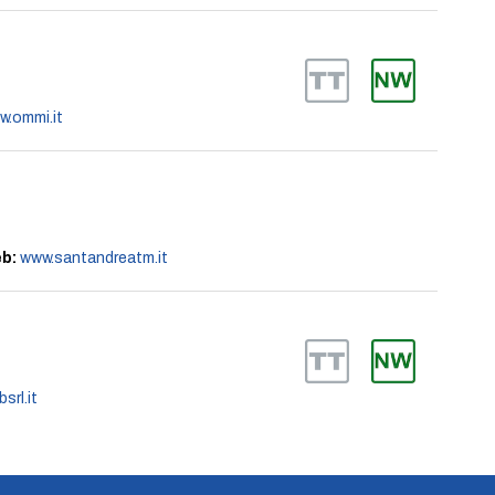
w.ommi.it
b:
www.santandreatm.it
srl.it