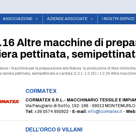
ASSOCIAZIONE
AZIENDE ASSOCIATE
I NOSTRI SERVIZI
.16 Altre macchine di prepar
iera pettinata, semipettina
latura
/
macchine per la preparazione alla filatura, la produzione di fibre chimiche,
ura laniera pettinata, semipettinata e cardata (1.2.1-1.2.16)
/
1.2.16 Altre macchine 
CORMATEX
CORMATEX S.R.L.- MACCHINARIO TESSILE E IMPIA
Via Parugiano di Sotto, 152-166 - 59013 MONTEMURLO
Tel:
+39 0574 650922 -
E-mail:
info@cormatex.it
-
Web
DELL’ORCO & VILLANI