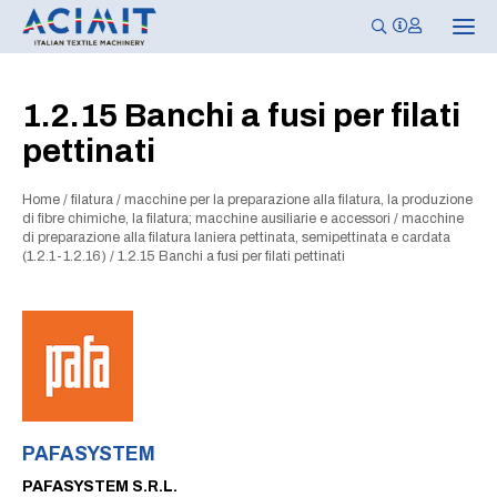
N
a
v
i
g
1.2.15 Banchi a fusi per filati
a
z
pettinati
i
o
n
e
Home
/
filatura
/
macchine per la preparazione alla filatura, la produzione
T
di fibre chimiche, la filatura; macchine ausiliarie e accessori
/
macchine
o
di preparazione alla filatura laniera pettinata, semipettinata e cardata
g
(1.2.1-1.2.16)
/
1.2.15 Banchi a fusi per filati pettinati
g
l
e
PAFASYSTEM
PAFASYSTEM S.R.L.