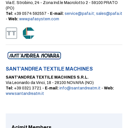
Via E. Strobino, 24 - Zona Ind.le Macrolotto 2 - 59100 PRATO
(PO)
Tel:
+39 0574 592557 -
E-mail:
service@pafa.it; sales@pafa.it
-
Web:
www.pafasystem.com
SANT’ANDREA TEXTILE MACHINES
SANT'ANDREA TEXTILE MACHINES S.R.L.
Via Leonardo da Vinci, 18 - 28100 NOVARA (NO)
Tel:
+39 0321 3721 -
E-mail:
info@santandreatm.it
-
Web:
www.santandreatm.it
Acimit Members