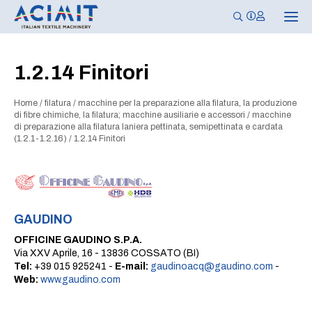
N
a
v
i
g
1.2.14 Finitori
a
z
i
Home
/
filatura
/
macchine per la preparazione alla filatura, la produzione
o
n
di fibre chimiche, la filatura; macchine ausiliarie e accessori
/
macchine
e
di preparazione alla filatura laniera pettinata, semipettinata e cardata
T
(1.2.1-1.2.16)
/
1.2.14 Finitori
o
g
g
l
e
GAUDINO
OFFICINE GAUDINO S.P.A.
Via XXV Aprile, 16 - 13836 COSSATO (BI)
Tel:
+39 015 925241 -
E-mail:
gaudinoacq@gaudino.com
-
Web:
www.gaudino.com