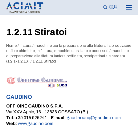
N
a
v
i
g
1.2.11 Stiratoi
a
z
i
Home
/
filatura
/
macchine per la preparazione alla filatura, la produzione
o
n
di fibre chimiche, la filatura; macchine ausiliarie e accessori
/
macchine
e
di preparazione alla filatura laniera pettinata, semipettinata e cardata
T
(1.2.1-1.2.16)
/
1.2.11 Stiratoi
o
g
g
l
e
GAUDINO
OFFICINE GAUDINO S.P.A.
Via XXV Aprile, 16 - 13836 COSSATO (BI)
Tel:
+39 015 925241 -
E-mail:
gaudinoacq@gaudino.com
-
Web:
www.gaudino.com