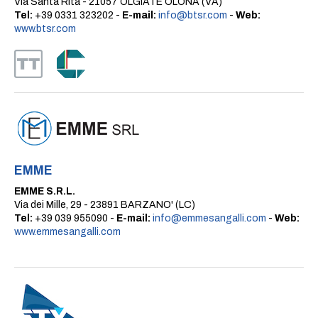
Via Santa Rita - 21057 OLGIATE OLONA (VA)
Tel:
+39 0331 323202 -
E-mail:
info@btsr.com
-
Web:
www.btsr.com
EMME
EMME S.R.L.
Via dei Mille, 29 - 23891 BARZANO' (LC)
Tel:
+39 039 955090 -
E-mail:
info@emmesangalli.com
-
Web:
www.emmesangalli.com