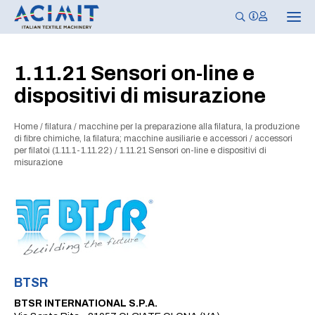
N
a
v
i
g
1.11.21 Sensori on-line e
a
z
dispositivi di misurazione
i
o
n
e
Home
/
filatura
/
macchine per la preparazione alla filatura, la produzione
T
di fibre chimiche, la filatura; macchine ausiliarie e accessori
/
accessori
o
per filatoi (1.11.1-1.11.22)
/
1.11.21 Sensori on-line e dispositivi di
g
misurazione
g
l
e
BTSR
BTSR INTERNATIONAL S.P.A.