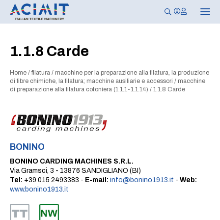
N
a
v
i
g
1.1.8 Carde
a
z
i
Home
/
filatura
/
macchine per la preparazione alla filatura, la produzione
o
n
di fibre chimiche, la filatura; macchine ausiliarie e accessori
/
macchine
e
di preparazione alla filatura cotoniera (1.1.1-1.1.14)
/
1.1.8 Carde
T
o
g
g
l
e
BONINO
BONINO CARDING MACHINES S.R.L.
Via Gramsci, 3 - 13876 SANDIGLIANO (BI)
Tel:
+39 015 2493383 -
E-mail:
info@bonino1913.it
-
Web:
www.bonino1913.it