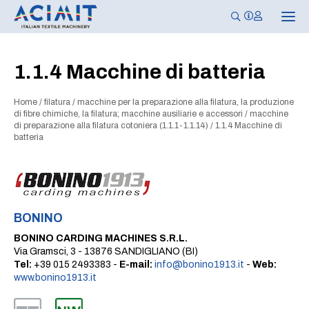
N
a
v
i
g
1.1.4 Macchine di batteria
a
z
i
Home
/
filatura
/
macchine per la preparazione alla filatura, la produzione
o
n
di fibre chimiche, la filatura; macchine ausiliarie e accessori
/
macchine
e
di preparazione alla filatura cotoniera (1.1.1-1.1.14)
/
1.1.4 Macchine di
T
batteria
o
g
g
l
e
BONINO
BONINO CARDING MACHINES S.R.L.
Via Gramsci, 3 - 13876 SANDIGLIANO (BI)
Tel:
+39 015 2493383 -
E-mail:
info@bonino1913.it
-
Web:
www.bonino1913.it