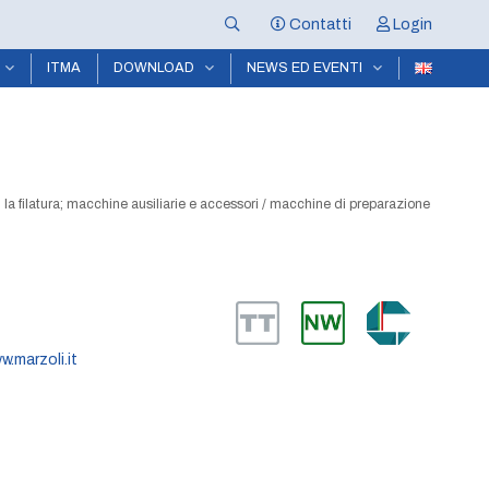
Contatti
Login
ITMA
DOWNLOAD
NEWS ED EVENTI
 la filatura; macchine ausiliarie e accessori
/
macchine di preparazione
w.marzoli.it