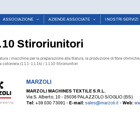
ASSOCIAZIONE
AZIENDE ASSOCIATE
I NOSTRI SERVIZI
.10 Stiroriunitori
latura
/
macchine per la preparazione alla filatura, la produzione di fibre chimiche,
ra cotoniera (1.1.1-1.1.14)
/
1.1.10 Stiroriunitori
MARZOLI
MARZOLI MACHINES TEXTILE S.R.L.
Via S. Alberto, 10 - 25036 PALAZZOLO S/OGLIO (BS)
Tel:
+39 030 73091 -
E-mail:
sales@marzoli.it
-
Web:
ww