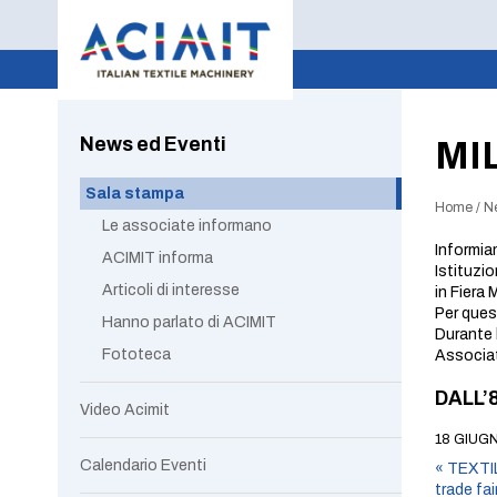
News ed Eventi
MI
Sala stampa
Home
/
N
Le associate informano
Informia
ACIMIT informa
Istituzio
Articoli di interesse
in Fiera 
Per quest
Hanno parlato di ACIMIT
Durante l
Fototeca
Associa
DALL’8
Video Acimit
18 GIUG
Calendario Eventi
«
TEXTILE
trade fai