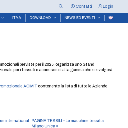
Contatti
Login
ITMA
DOWNLOAD
NEWS ED EVENTI
omozionali previste per il 2025, organizza uno Stand
nazionale per i tessuti e accessori di alta gamma che si svolgerà
promozionale ACIMIT
contenente la lista di tutte le Aziende
s international
PAGINE TESSILI – Le macchine tessili a
Milano Unica
»