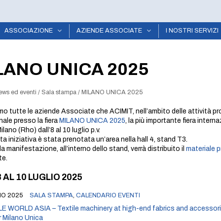
ASSOCIAZIONE
AZIENDE ASSOCIATE
I NOSTRI SERVIZI
LANO UNICA 2025
ews ed eventi
/
Sala stampa
/
MILANO UNICA 2025
mo tutte le aziende Associate che ACIMIT, nell’ambito delle attività pr
nale presso la fiera
MILANO UNICA 2025
, la più importante fiera inter
Milano (Rho) dall’8 al 10 luglio p.v.
a iniziativa è stata prenotata un’area nella hall 4, stand T3.
a manifestazione, all’interno dello stand, verrà distribuito il
materiale 
te.
 AL 10 LUGLIO 2025
NO 2025
SALA STAMPA
,
CALENDARIO EVENTI
 WORLD ASIA – Textile machinery at high-end fabrics and accessorie
r Milano Unica