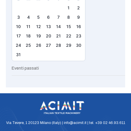
1
2
3
4
5
6
7
8
9
10
11
12
13
14
15
16
17
18
19
20
21
22
23
24
25
26
27
28
29
30
31
Eventi passati
Via Tevere, 1 20123 Milano (Italy) | info@acimit.it | tel. +39 02 46.93.611