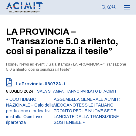
N
a
v
i
g
LA PROVINCIA –
a
z
”Transazione 5.0 a rilento,
i
o
così si penalizza il tesile”
n
e
T
o
Home
/
News ed eventi
/
Sala stampa
/
LA PROVINCIA – ”Transazione
g
5.0 a rilento, così si penalizza il tesile”
g
l
e
LaProvincia-080724-1
8 LUGLIO 2024
SALA STAMPA
,
HANNO PARLATO DI ACIMIT
«
QUOTIDIANO
ASSEMBLEA GENERALE ACIMIT:
NAZIONALE – Calo della
MECCANOTESSILE ITALIANO
produzione e ordinativi
PRONTO PER LE NUOVE SFIDE
in stallo. Obiettivo
LANCIATE DALLA TRANSIZIONE
ripartenza
SOSTENIBILE
»