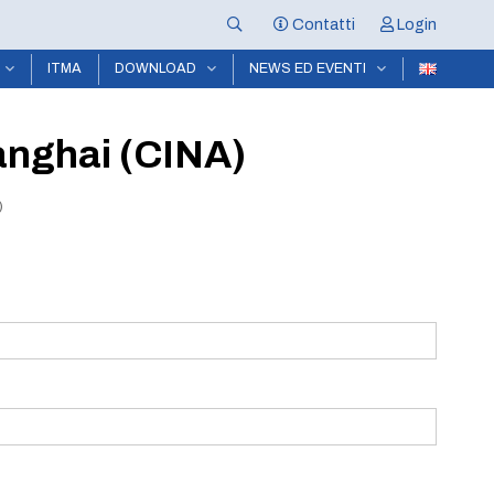
Contatti
Login
ITMA
DOWNLOAD
NEWS ED EVENTI
nghai (CINA)
)