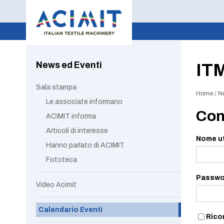
News ed Eventi
IT
Sala stampa
Home
/
N
Le associate informano
Con
ACIMIT informa
Articoli di interesse
Nome ut
Hanno parlato di ACIMIT
Fototeca
Passwo
Video Acimit
Calendario Eventi
Rico