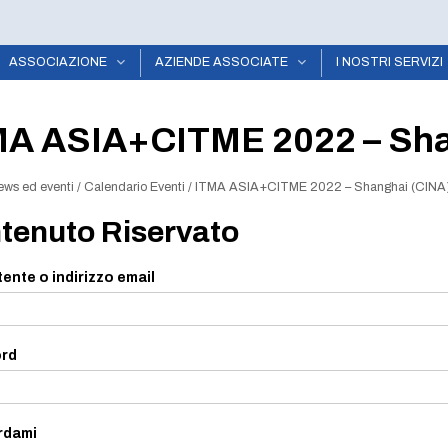
ASSOCIAZIONE
AZIENDE ASSOCIATE
I NOSTRI SERVIZI
MA ASIA+CITME 2022 – Sha
ews ed eventi
/
Calendario Eventi
/
ITMA ASIA+CITME 2022 – Shanghai (CINA
tenuto Riservato
ente o indirizzo email
rd
rdami