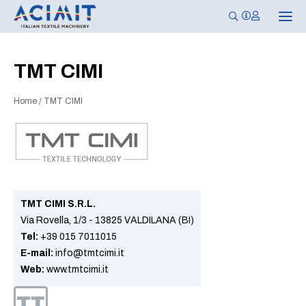
N
a
v
i
g
TMT CIMI
a
z
i
Home
/
TMT CIMI
o
n
e
T
o
g
g
l
e
TMT CIMI S.R.L.
Via Rovella, 1/3 - 13825 VALDILANA (BI)
Tel:
+39 015 7011015
E-mail:
info@tmtcimi.it
Web:
www.tmtcimi.it